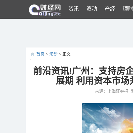
资讯
滚动
产经
理
首页
>
滚动
> 正文
前沿资讯!广州：支持房
展期 利用资本市
来源：上海证券报
发