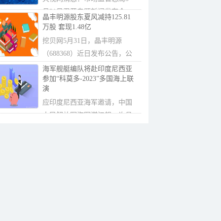
月31日召开专题新闻发布会，
晶丰明源股东夏风减持125.81
介绍市场监管...
万股 套现1.48亿
挖贝网5月31日，晶丰明源
（688368）近日发布公告，公
司股东夏风以大...
海军舰艇编队将赴印度尼西亚
参加“科莫多-2023”多国海上联
演
应印度尼西亚海军邀请，中国
人民解放军海军湛江舰、许昌
舰将赴印度...