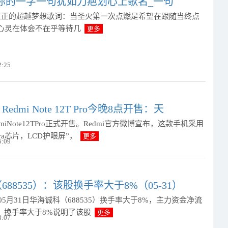
你的一字一句犹如刀疤划心上歌名_一句
正正的超越梦想歌词：当圣火第一次点燃是希望在跟随当终点
心灵在体会不在乎等待几
更多
2:25
Redmi Note 12T Pro今晚8点开售：天
miNote12TPro正式开售。Redmi官方微博宣布，这款手机采用
ltra芯片，LCD护眼屏”，
更多
5:09
88535）：该股换手率大于8%（05-31）
年05月31日华海诚科（688535）换手率大于8%，主力资金净流
万元。换手率大于8%说明了该股
更多
8:07