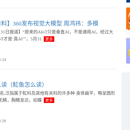
料】360发布视觉大模型 周鸿祎：多模
31日报道】“原来的AIoT只是垂直AI，不是通用AI，经过大
T才是‘真AI’”，5月31
更多
6:24
么读（魟鱼怎么读）
g)鱼名,泛指属于魟科及其他有关科的许多种 身体扁平，略呈圆形
无鳞，胸鳍发达，如蝶
更多
3:28