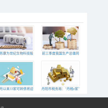
苏康为世纪生物科技股
前三季度我国生产总值同
有限公司：首发新股科
比增长4.8% 比上半年加快
创板上市市值16.9亿元
0.5个百分点
0月以来33家可转债将迎
丹阳市税务局：“丹税e家”
上市小高峰 首日涨幅超
服务品牌打造亮丽名片
30%