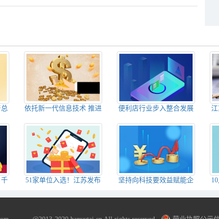
产总
依托新一代信息技术 推进
便利店行业步入整合发展
江
增长
物流降本增效促进智慧物
期 加大创新力度提高便民
份
流发展
服务能力
：千
51家单位入选！江苏发布
坚持向科技要效益赋能企
1
粮飘
2022年度省级科技企业孵
业高质量发展 让传统设备
化器名单
焕发新的生命力