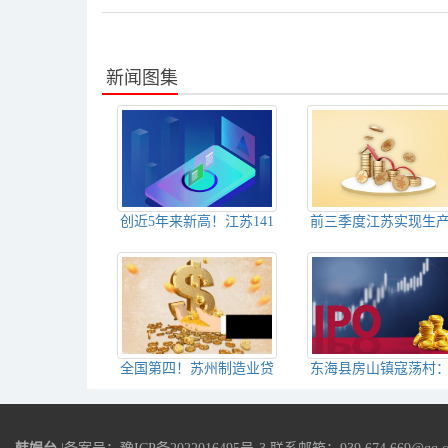
新闻图集
创近5年来新高！江苏141
前三季度江苏实现生
家科技企业入库培育创新
值88652.7亿元 同比
高
2.3%
全国第四！苏州制造业贷
东海县房山镇寇荡村
款余额突破万亿大关比年
亩稻麦产业园里的夏
初增加124.61亿元
香