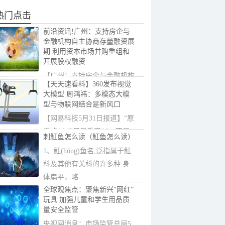
热门点击
前沿资讯!广州：支持房企与
金融机构自主协商存量融资展
期 利用资本市场并购重组和
开展股权融资
【广州：支持房企与金融机构
【天天速看料】360发布视觉
自主协商存量融资展期利用资
大模型 周鸿祎：多模态大模
本市场并购...
型与物联网结合是新风口
【网易科技5月31日报道】“原
来的AIoT只是垂直AI，不是
刺魟鱼怎么读（魟鱼怎么读）
通用AI，经过...
1、魟(hóng)鱼名,泛指属于魟
科及其他有关科的许多种 身
体扁平，略...
全球观焦点：聚焦新兴“网红”
玩具 加强儿童和学生用品质
量安全监管
央视网消息：市场监管总局5