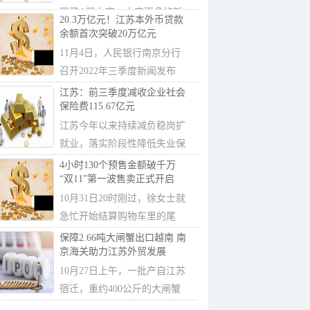
现了A股上市，未来更多的新
20.3万亿元！江苏本外币贷款
上市银行也只...
余额首次突破20万亿元
11月4日，人民银行南京分行
召开2022年三季度新闻发布
会，通报了三季...
江苏：前三季度减收企业社会
保险费115.67亿元
江苏今年以来持续减负稳岗扩
就业，落实阶段性降低失业保
险和工伤保...
4小时130个预售金额破千万
“双11”第一波售卖正式开启
10月31日20时刚过，徐女士就
急忙开始结算购物车里的尾
款。她告诉记...
保障2.66吨大闸蟹出口越南 南
京海关助力江苏外贸发展
10月27日上午，一批产自江苏
宿迁，重约400公斤的大闸蟹
经南京海关所...