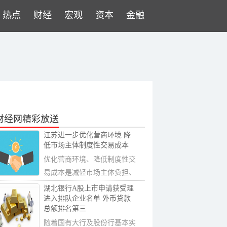
热点
财经
宏观
资本
金融
财经网精彩放送
江苏进一步优化营商环境 降
低市场主体制度性交易成本
优化营商环境、降低制度性交
易成本是减轻市场主体负担、
激发活力的...
湖北银行A股上市申请获受理
进入排队企业名单 外币贷款
总额排名第三
随着国有大行及股份行基本实