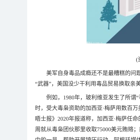
美军自身毒品成瘾还不是最糟糕的问
“武器”，美国没少干利用毒品贸易换取亲
例如，1980年，玻利维亚发生了所谓
时，受大毒枭资助的加西亚·梅萨用数百
晤士报》2020年报道称，加西亚·梅萨
周就从毒枭团伙那里收取75000美元贿赂