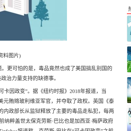
(资料图片)
题。更可怕的是，毒品竟然也成了美国搞乱别国的
美政治力量支持的缺德事。
“可卡因政变”。据《纽约时报》2018年报道，当
万美元贿赂玻利维亚军官，并夺取了政权。英国《泰
任命的内政部长从监狱释放了主要的毒品走私犯，每两
；前纳粹盖世太保克劳斯·巴比也是加西亚·梅萨政府