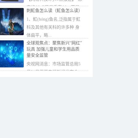
来的AIoT只是垂直AI，不是
刺魟鱼怎么读（魟鱼怎么读）
通用AI，经过...
1、魟(hóng)鱼名,泛指属于魟
科及其他有关科的许多种 身
体扁平，略...
全球观焦点：聚焦新兴“网红”
玩具 加强儿童和学生用品质
量安全监管
央视网消息：市场监管总局5
月31日召开专题新闻发布会，
介绍市场监管...