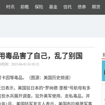
财
时讯
前瞻
保险
基金
信托
债券
期货
国用毒品害了自己，乱了别国
时间：2023-06-01 01:05:21
可卡因等毒品。（图源：美国历史频道）
近日表示，美国驻日本的“罗纳德·里根”号航母有多
这些水兵展开调查。驻外美军使用、走私毒品，并
今年1月，美国陆军发言人表示，美国布拉格堡军事