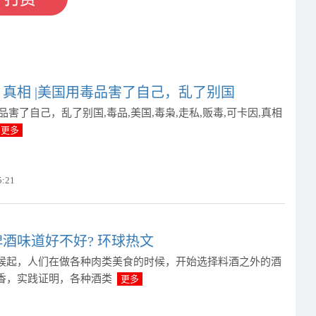
真相 |美国用毒品害了自己，乱了别国
品害了自己，乱了别国,毒品,美国,毒枭,走私,贩毒,可卡因,真相
更多
5:21
酒味道好不好? 环球热文
候起，人们在做各种肉类美食的时候，开始选择料酒之外的酒
香，实践证明，各种酒类
更多