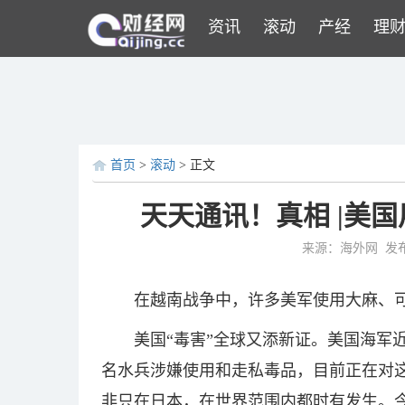
资讯
滚动
产经
理
首页
>
滚动
> 正文
天天通讯！真相 |美
来源：海外网
发布
在越南战争中，许多美军使用大麻、
美国“毒害”全球又添新证。美国海军
名水兵涉嫌使用和走私毒品，目前正在对
非只在日本，在世界范围内都时有发生。