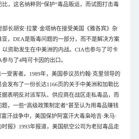
巴比，这名纳粹则“保护”毒品贩运，而试图打击毒
府部长胡安·拉蒙·金塔纳在接受美国《雅各宾》杂
亚，DEA是贩毒问题的一部分，而不是解决方案
，以资助发生在中美洲的内战。CIA也参与了可卡
A参与了4吨可卡因的出口。
一受害者。1989年，美国参议员约翰·克里领导的
会发布了一份长达1166页的关于中美洲和加勒比
证据表明反对派军队、供应商在战区走私毒品，而
题，一些“高级政策制定者”甚至认为用毒品赚钱
阿富汗战争中，美国保护阿富汗大毒枭哈吉·朱马·
时报》1993年报道，美国航空公司为老挝毒品走