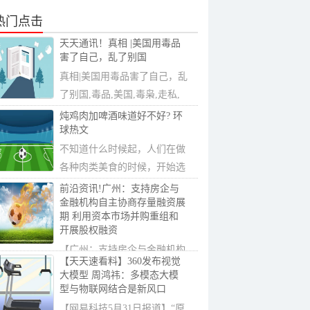
热门点击
天天通讯！真相 |美国用毒品
害了自己，乱了别国
真相|美国用毒品害了自己，乱
了别国,毒品,美国,毒枭,走私,
贩毒,可卡...
炖鸡肉加啤酒味道好不好? 环
球热文
不知道什么时候起，人们在做
各种肉类美食的时候，开始选
择料酒之外...
前沿资讯!广州：支持房企与
金融机构自主协商存量融资展
期 利用资本市场并购重组和
开展股权融资
【广州：支持房企与金融机构
【天天速看料】360发布视觉
自主协商存量融资展期利用资
大模型 周鸿祎：多模态大模
本市场并购...
型与物联网结合是新风口
【网易科技5月31日报道】“原