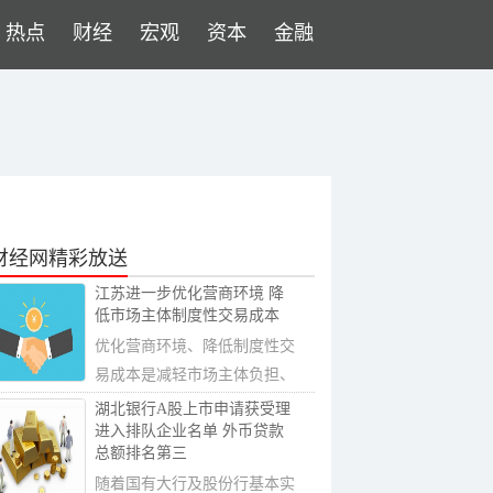
热点
财经
宏观
资本
金融
财经网精彩放送
江苏进一步优化营商环境 降
低市场主体制度性交易成本
优化营商环境、降低制度性交
易成本是减轻市场主体负担、
激发活力的...
湖北银行A股上市申请获受理
进入排队企业名单 外币贷款
总额排名第三
随着国有大行及股份行基本实