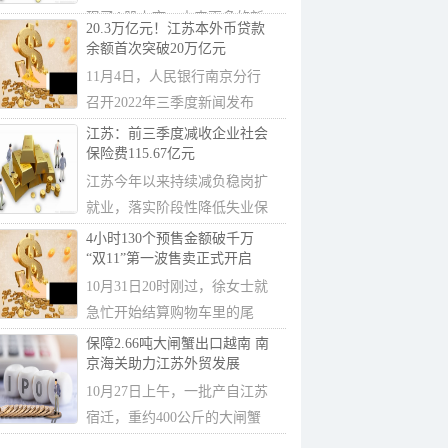
现了A股上市，未来更多的新
20.3万亿元！江苏本外币贷款
上市银行也只...
余额首次突破20万亿元
11月4日，人民银行南京分行
召开2022年三季度新闻发布
会，通报了三季...
江苏：前三季度减收企业社会
保险费115.67亿元
江苏今年以来持续减负稳岗扩
就业，落实阶段性降低失业保
险和工伤保...
4小时130个预售金额破千万
“双11”第一波售卖正式开启
10月31日20时刚过，徐女士就
急忙开始结算购物车里的尾
款。她告诉记...
保障2.66吨大闸蟹出口越南 南
京海关助力江苏外贸发展
10月27日上午，一批产自江苏
宿迁，重约400公斤的大闸蟹
经南京海关所...