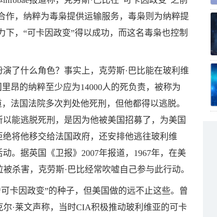
fobae报道称，克劳斯·巴比在“可卡因政变”之前
尔合作，纳粹为毒枭提供运输服务，毒枭则为纳粹提
力下，“可卡因政变”得以成功，而这名毒枭也控制
扮演了什么角色？事实上，克劳斯·巴比能在玻利维
里昂的纳粹至少应为14000人的死负责，被称为
报道，法国法院多次判处他死刑，但他都得以逃脱。
所以能逃脱死刑，是因为他被美国招募了，为美国
拒绝将他移交给法国政府，还安排他逃往玻利维
。据英国《卫报》2007年报道，1967年，在美
瓦拉被杀害，克劳斯·巴比经常吹嘘自己参与此行动。
“可卡因政变”的种子，但美国做的远不止这些。曾
克尔·莱文声称，当时CIA积极推动玻利维亚的可卡