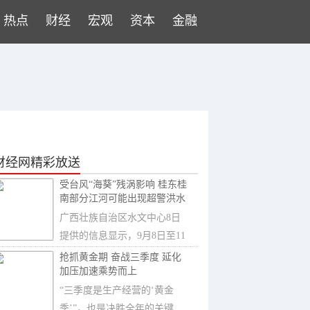
热点
财经
宏观
资本
金融
财经网精彩放送
受台风“海葵”残涡影响 桂东桂
南部分江河可能出现超警洪水
广西壮族自治区水文中心8日
提供的信息显示，9月8日至11
日，受第11号台
抢抓黄金期 奋战三季度 延化
加压加速乘势而上
“三季度是生产经营的‘黄金
季’”，也是决胜全年的关键