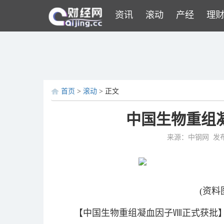
资讯
滚动
产经
理
首页
>
滚动
> 正文
中国生物重组
来源：中钢网
发布
(资料
【中国生物重组凝血因子Ⅷ正式获批】