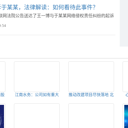
诉于某某，法律解读：如何看待此事件？
联网法院公告送达了王一博与于某某网络侵权责任纠纷的起诉
0:54
港股
江南水务：公司如有重大
推动改建项目尽快落地 北
暂停
事项发生会履行信息披露
京市进一步细化非居住建
境
额投
义务
筑改建保租房要求