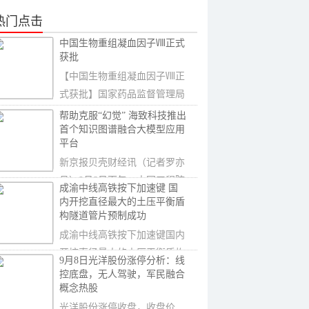
热门点击
中国生物重组凝血因子Ⅷ正式
获批
【中国生物重组凝血因子Ⅷ正
式获批】国家药品监督管理局
（NMPA）官网最
帮助克服“幻觉” 海致科技推出
首个知识图谱融合大模型应用
平台
新京报贝壳财经讯（记者罗亦
丹）9月8日下午，中国工程院
成渝中线高铁按下加速键 国
院士、清华大学
内开挖直径最大的土压平衡盾
构隧道管片预制成功
成渝中线高铁按下加速键国内
开挖直径最大的土压平衡盾构
9月8日光洋股份涨停分析：线
隧道管片预制成
控底盘，无人驾驶，军民融合
概念热股
光洋股份涨停收盘，收盘价