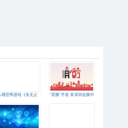
心理恐怖游戏《永无止
“双展”齐发 来深圳会展中
》预告公布：9月14日
心 看当代艺术也看工艺美
发售
术