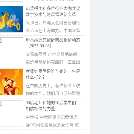
期，当下我...
诺奖得主和多位行业大咖共议
数字技术与财富管理新变革
9月8日，外滩大会财富管理行
业论坛在上海举办。中国证监
会原主席肖钢、
甲基纳迪克酸酐商品报价动态
（2023-09-08）
交易商品牌 产地交货地最新
报价甲基纳迪克酸酐 工业级
南通众合化工新
孝贤纯皇后是谁？她的一生是
什么样的？
在中国历史上，有许多令人敬
仰的女性，她们用自己的智慧
和才华，为皇室
90后老师和她的10后学生们：
相信相信的力量
中青报·中青网见习记者谭思
静“时间会验证我多爱你呀 就
这样静静...