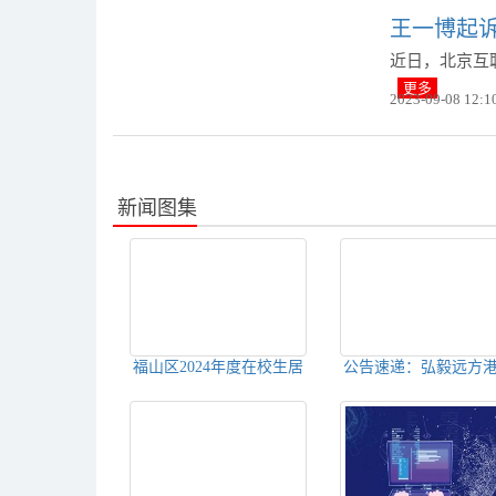
王一博起
近日，北京互
更多
2023-09-08 12:1
新闻图集
​福山区2024年度在校生居
公告速递：弘毅远方
民医疗保险征缴工作正式
通智选领航混合基金
启动
申购、赎回、定期定
资等业务