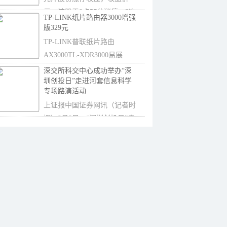
元。该股于9点57分涨停，2次
TP-LINK纸片路由器3000增强
打开涨停，截止收
版329元
TP-LINK普联纸片路由
AX3000TL-XDR3000易展
Turbo版，这款产品在京东平
深交所科交中心成功举办“深
圳创投日”走进河套信息科学
台
专场路演活动
上证报中国证券网讯（记者时
娜）9月8日，“深圳创投日”走
进河套信...