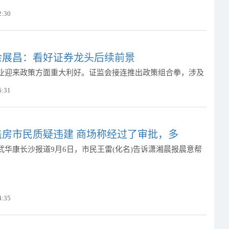
2:30
余展昌：看好证券龙头后续前景
业迎来政策方面重大利好。证监会接连推出政策组合拳，涉及
6:31
盖房市民质疑违建 商场称经过了审批，多
武华康长沙报道9月6日，市民王雷(化名)告诉潇湘晨报晨意帮
4:35