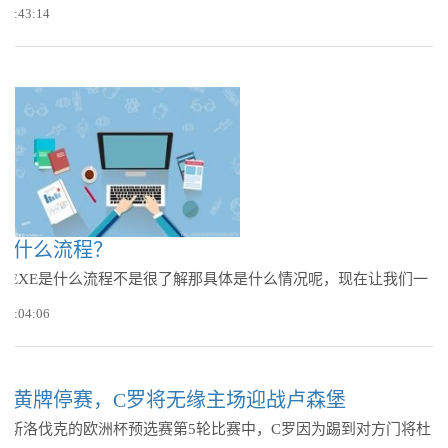
 09:43:14
E是什么流程？
SSEXE是什么流程不是很了解那具体是什么情况呢，现在让我们一
 08:04:06
张黄牌停赛，C罗将无缘主场迎战卢森堡
战斯洛伐克的欧洲杯预选赛第5轮比赛中，C罗因为踢到对方门将杜