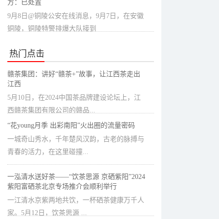
方：已处置
9月8日@铜陵公安在线消息，9月7日，在安徽
铜陵，铜陵特警排爆大队接到
热门点击
赣茶集团：讲好“赣茶+”故事，让江西茶走出
江西
5月10日，在2024中国茶品牌建设论坛上，江
西赣茶集团有限公司的赣品...
“花young月季 出彩南阳”火出圈的流量密码
一城奇山秀水，千年楚风汉韵，古老的脉搏与
青春的活力，在这里碰撞...
一泓清水送好茶——“饮茶思源 京硒紫阳”2024
紫阳富硒茶北京专场推介会顺利举行
一江清水京紫两地共饮，一杯硒茶健康万千人
家。5月12日，饮茶思源 ...