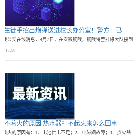
学生徒手挖出炮弹送进校长办公室！警方：已
@铜陵公安在线消息，9月7日，在安徽铜陵，铜陵特警排爆大队接到
 11:11:50
打不着火的原因 热水器打不起火来怎么回事
不着火的原因有：1、电池供电不足；2、电磁阀故障；3、点火器