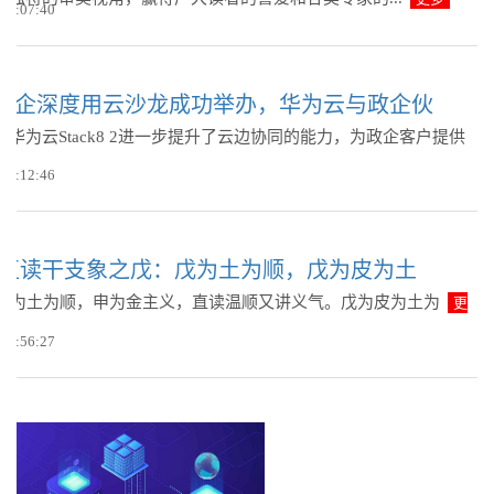
 09:07:40
国企深度用云沙龙成功举办，华为云与政企伙
华为云Stack8 2进一步提升了云边协同的能力，为政企客户提供
 15:12:46
001 直读干支象之戊：戊为土为顺，戊为皮为土
申戊为土为顺，申为金主义，直读温顺又讲义气。戊为皮为土为
更
 12:56:27