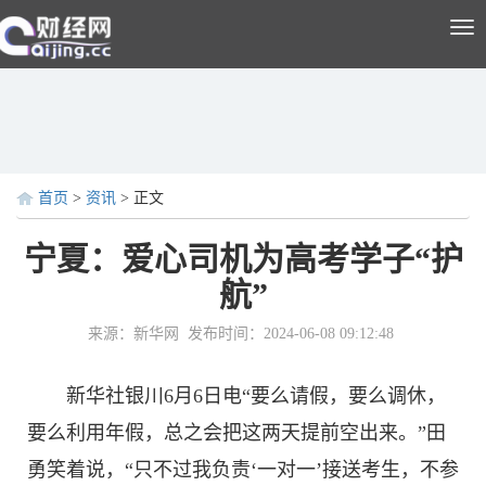
Tog
nav
首页
>
资讯
> 正文
宁夏：爱心司机为高考学子“护
航”
来源：新华网
发布时间：2024-06-08 09:12:48
新华社银川6月6日电“要么请假，要么调休，
要么利用年假，总之会把这两天提前空出来。”田
勇笑着说，“只不过我负责‘一对一’接送考生，不参