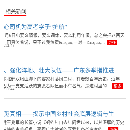
相关新闻
爱心司机为高考学子“护航”
川6月6日电要么请假，要么调休，要么利用年假，总之会把这两天
。田勇笑着说，只不过我负责&lsquo;一对一&rsquo;...
更多
 09:12:48
度、强化阵地、壮大队伍——广东多举措推进
州东北部双凤山脚下的客家村落凤二村，有着数百年历史。近年
村因为一支支活跃的志愿者队伍而小有名气。走进村里的...
更多
 09:11:44
桑觅真相——揭示中国乡村社会底层逻辑与生
健王兆军的长篇小说《蚂蚱》自去年问世以来，以其深厚的历史
和独特的审美视角，赢得广大读者的喜爱和各类专家的...
更多