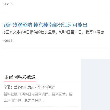
 04:53:32
“海葵”残涡影响 桂东桂南部分江河可能出
自治区水文中心8日提供的信息显示，9月8日至11日，受第11号台
 23:06:15
财经网精彩放送
宁夏：爱心司机为高考学子“护航”
新华社银川6月6日电要么请假，要么调休，要
么利用年假，总之会把这...