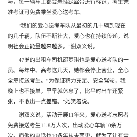
与，每一辆车上都会悬挂绿丝带进行标识，考生凭
准考证可免费乘坐爱心送考车。
“我们的爱心送考车队从最初的几十辆到现在
的几千辆，队伍不断壮大，爱心也在持续传递，说
明社会正能量越来越多。”谢双义说。
47岁的出租车司机邵梦琪也是爱心送考队的一
员。每年中、高考这几天，她都会停止营业，全心
全意接送考生。“为保证精力充足、安全驾驶，我
晚上也不接单，早早就休息了，比平时出车还紧
张，不敢出一点差错。”她笑着说。
谢双义说，活动开展11年来，爱心送考志愿者
免费接送考生11.8万人次，出动爱心车辆10余万
次。而他的电话也10多年从未变更，就为了让有需