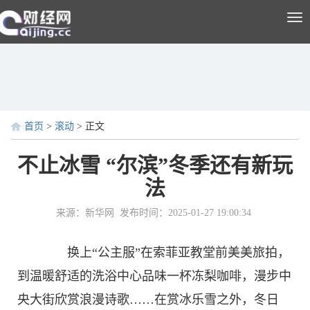
Tog
nav
首页
>
滚动
> 正文
不止冰雪 “尔滨”冬季还有新玩
法
来源：新华网
发布时间：2025-01-27 19:00:34
换上“公主服”在索菲亚教堂前美美旅拍，
到温暖舒适的洗浴中心品味一杯冻梨咖啡，漫步中
央大街欣赏浪漫诗歌……在赏冰乐雪之外，冬日