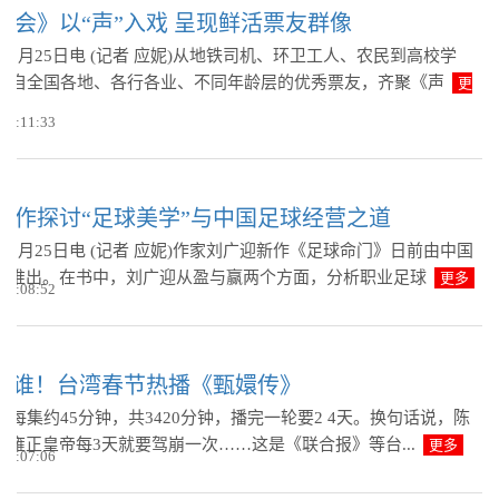
大会》以“声”入戏 呈现鲜活票友群像
1月25日电 (记者 应妮)从地铁司机、环卫工人、农民到高校学
位来自全国各地、各行各业、不同年龄层的优秀票友，齐聚《声
更
 10:11:33
新作探讨“足球美学”与中国足球经营之道
1月25日电 (记者 应妮)作家刘广迎新作《足球命门》日前由中国
社推出。在书中，刘广迎从盈与赢两个方面，分析职业足球
更多
 10:08:52
我其谁！台湾春节热播《甄嬛传》
，每集约45分钟，共3420分钟，播完一轮要2 4天。换句话说，陈
的雍正皇帝每3天就要驾崩一次……这是《联合报》等台...
更多
 10:07:06