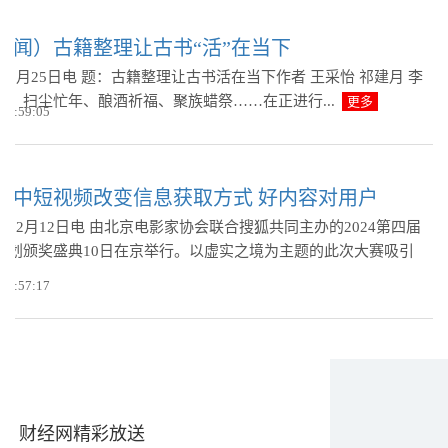
见闻）古籍整理让古书“活”在当下
1月25日电 题：古籍整理让古书活在当下作者 王采怡 祁建月 李
衣、扫尘忙年、酿酒祈福、聚族蜡祭……在正进行...
更多
 09:59:05
：中短视频改变信息获取方式 好内容对用户
12月12日电 由北京电影家协会联合搜狐共同主办的2024第四届
计划颁奖盛典10日在京举行。以虚实之境为主题的此次大赛吸引
 15:57:17
财经网精彩放送