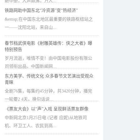
新中街，人声鼎沸，万人...
铁路网助中国东北“冷资源”变“热经济”
&emsp;在中国东北地区最重要的铁路枢纽站之
一——沈阳北站，来自山...
春节档武侠电影《射雕英雄传：侠之大者》曝
特别预告
岁月流逝，唯情不变！由中国电影股份有限公
司领衔出品，中国新闻网...
东方美学、传统文化 众多春节文艺演出受观众
青睐
全剧76集，每集约45分钟，共3420分钟，播完
一轮要2 4天。换句话说...
《票友大会》以“声”入戏 呈现鲜活票友群像
中新网北京1月25日电 (记者 应妮)从地铁司
机、环卫工人、农民到高...