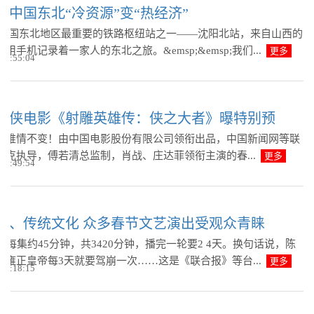
助中国东北“冷资源”变“热经济”
p;在中国东北地区最重要的铁路枢纽站之一——沈阳北站，来自山西的
用手机记录着一家人的东北之旅。&emsp;&emsp;我们...
更多
 18:55:04
武侠电影《射雕英雄传：侠之大者》曝特别预
，唯情不变！由中国电影股份有限公司领衔出品，中国新闻网等联
徐克执导，傅若清总监制，肖战、庄达菲领衔主演的春...
更多
 10:49:54
学、传统文化 众多春节文艺演出受观众青睐
，每集约45分钟，共3420分钟，播完一轮要2 4天。换句话说，陈
的雍正皇帝每3天就要驾崩一次……这是《联合报》等台...
更多
 10:18:15