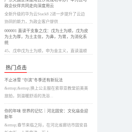
政企伙伴共同走向深度用云
全新升级的华为云Stack8 2进一步提升了云边
协同的能力，为政企客户提供
000001 直读干支象之戊：戊为土为顺，戊为皮
为土为厚，为土主信，为鼻，为胃，为消化系
统
45、戊申戊为土为顺，申为金主义，直读温顺
又讲义气。戊为皮为土为
热门点击
不止冰雪 “尔滨”冬季还有新玩法
&emsp;&emsp;换上公主服在索菲亚教堂前美美
旅拍，到温暖舒适的洗浴...
你的年味 世界的记忆｜河北固安：文化庙会迎
新年
&emsp;春节来临之际，在河北省廊坊市固安县