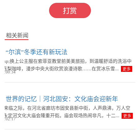
相关新闻
雪 “尔滨”冬季还有新玩法
;&emsp;换上公主服在索菲亚教堂前美美旅拍，到温暖舒适的洗浴中
杯冻梨咖啡，漫步中央大街欣赏浪漫诗歌……在赏冰乐雪...
更多
 19:00:34
味 世界的记忆｜河北固安：文化庙会迎新年
p;春节来临之际，在河北省廊坊市固安县新中街，人声鼎沸，万人空
5年永定河文化大庙会隆重开街。庙会现场热闹非凡，十二...
更多
 19:02:17