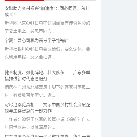
安踏助力乡村振兴“加速度”：同心同愿，茁壮
成长！
新华网北京6月1日电在辽阔而富有传奇色彩的
宁夏土地上，吴忠市同心...
宁夏：爱心司机为高考学子“护航”
新华社银川6月6日电要么请假，要么调休，要
么利用年假，总之会把这...
健全制度、强化阵地、壮大队伍——广东多举
措推进新时代志愿服务
栖居在广州东北部双凤山脚下的客家村落凤二
村，有着数百年历史。近...
写尽沧桑觅真相——揭示中国乡村社会底层逻
辑与生存智慧的一部力作
作者：谭健王兆军的长篇小说《蚂蚱》自去
年问世以来，以其深厚的...
广东央国企深度用云沙龙成功举办，华为云与